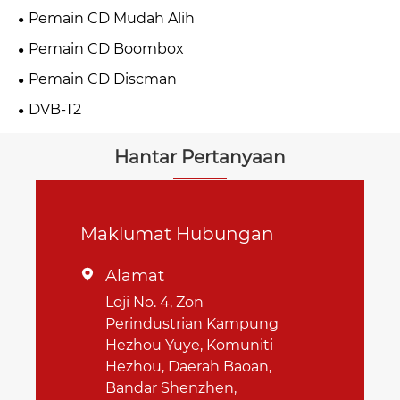
Pemain CD Mudah Alih
Pemain CD Boombox
Pemain CD Discman
DVB-T2
Hantar Pertanyaan
Maklumat Hubungan
Alamat

Loji No. 4, Zon
Perindustrian Kampung
Hezhou Yuye, Komuniti
Hezhou, Daerah Baoan,
Bandar Shenzhen,