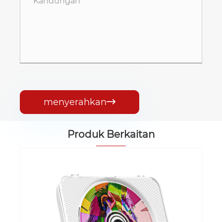
menyerahkan

Produk Berkaitan
Pembawa Pemain CD Mudah Alih
Lihat Lagi >>