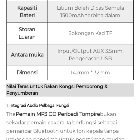
Kapasiti
Litium Boleh Dicas Semula
Bateri
1500mAh terbina dalam
Storan
Sokongan Kad TF
Luaran
Input/Output AUX 3.5mm,
Antara muka
Pengecasan USB
Dimensi
142mm * 32mm
Nilai Teras untuk Rakan Kongsi Pemborong &
Penyumberan
1. Integrasi Audio Pelbagai Fungsi
The
Pemain MP3 CD Peribadi Tompire
bukan
sekadar pemain cakera. Ia berfungsi sebagai
pemancar Bluetooth untuk fon kepala tanpa
wayar dan penerima untuk penstriman mudah