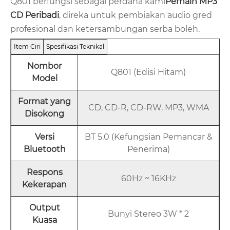
Q801 berfungsi sebagai perdana kami
Pemain MP3
CD Peribadi
, direka untuk pembiakan audio gred
profesional dan ketersambungan serba boleh.
Item Ciri
Spesifikasi Teknikal
Nombor
Q801 (Edisi Hitam)
Model
Format yang
CD, CD-R, CD-RW, MP3, WMA
Disokong
Versi
BT 5.0 (Kefungsian Pemancar &
Bluetooth
Penerima)
Respons
60Hz ~ 16KHz
Kekerapan
Output
Bunyi Stereo 3W * 2
Kuasa