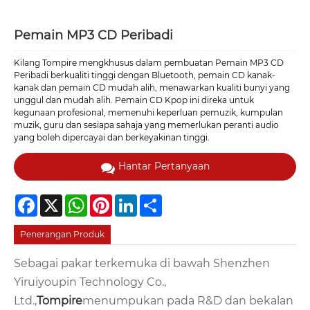
Pemain MP3 CD Peribadi
Kilang Tompire mengkhusus dalam pembuatan Pemain MP3 CD
Peribadi berkualiti tinggi dengan Bluetooth, pemain CD kanak-
kanak dan pemain CD mudah alih, menawarkan kualiti bunyi yang
unggul dan mudah alih. Pemain CD Kpop ini direka untuk
kegunaan profesional, memenuhi keperluan pemuzik, kumpulan
muzik, guru dan sesiapa sahaja yang memerlukan peranti audio
yang boleh dipercayai dan berkeyakinan tinggi.
Hantar Pertanyaan
Facebook
X
WhatsApp
Pinterest
LinkedIn
Share
Penerangan Produk
Sebagai pakar terkemuka di bawah Shenzhen
Yiruiyoupin Technology Co.,
Ltd.,
Tompire
menumpukan pada R&D dan bekalan