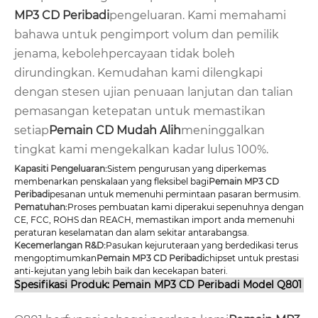
MP3 CD Peribadi
pengeluaran. Kami memahami
bahawa untuk pengimport volum dan pemilik
jenama, kebolehpercayaan tidak boleh
dirundingkan. Kemudahan kami dilengkapi
dengan stesen ujian penuaan lanjutan dan talian
pemasangan ketepatan untuk memastikan
setiap
Pemain CD Mudah Alih
meninggalkan
tingkat kami mengekalkan kadar lulus 100%.
Kapasiti Pengeluaran:
Sistem pengurusan yang diperkemas
membenarkan penskalaan yang fleksibel bagi
Pemain MP3 CD
Peribadi
pesanan untuk memenuhi permintaan pasaran bermusim.
Pematuhan:
Proses pembuatan kami diperakui sepenuhnya dengan
CE, FCC, ROHS dan REACH, memastikan import anda memenuhi
peraturan keselamatan dan alam sekitar antarabangsa.
Kecemerlangan R&D:
Pasukan kejuruteraan yang berdedikasi terus
mengoptimumkan
Pemain MP3 CD Peribadi
chipset untuk prestasi
anti-kejutan yang lebih baik dan kecekapan bateri.
Spesifikasi Produk: Pemain MP3 CD Peribadi Model Q801