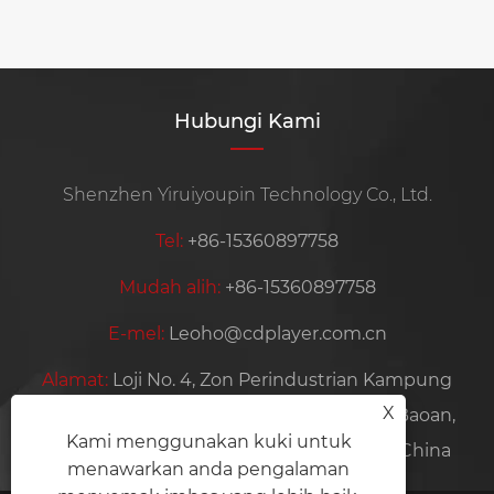
Hubungi Kami
Shenzhen Yiruiyoupin Technology Co., Ltd.
Tel:
+86-15360897758
Mudah alih:
+86-15360897758
E-mel:
Leoho@cdplayer.com.cn
Alamat:
Loji No. 4, Zon Perindustrian Kampung
X
Hezhou Yuye, Komuniti Hezhou, Daerah Baoan,
Kami menggunakan kuki untuk
Bandar Shenzhen, Wilayah Guangdong, China
menawarkan anda pengalaman