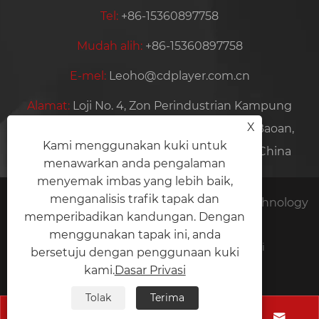
Tel:
+86-15360897758
Mudah alih:
+86-15360897758
E-mel:
Leoho@cdplayer.com.cn
Alamat:
Loji No. 4, Zon Perindustrian Kampung
X
Hezhou Yuye, Komuniti Hezhou, Daerah Baoan,
Kami menggunakan kuki untuk
Bandar Shenzhen, Wilayah Guangdong, China
menawarkan anda pengalaman
menyemak imbas yang lebih baik,
menganalisis trafik tapak dan
Hak Cipta © 2026 Shenzhen Yiruiyoupin Technology
memperibadikan kandungan. Dengan
Co., Ltd. Hak Cipta Terpelihara.
menggunakan tapak ini, anda
Links
Sitemap
RSS
XML
Dasar Privasi
bersetuju dengan penggunaan kuki
kami.
Dasar Privasi
Tolak
Terima



