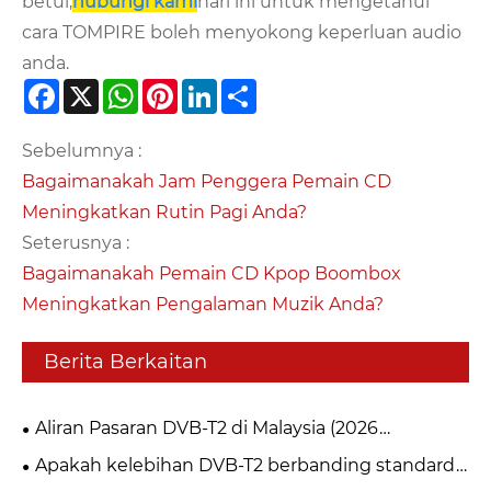
betul,
hubungi kami
hari ini untuk mengetahui
cara TOMPIRE boleh menyokong keperluan audio
anda.
Facebook
X
WhatsApp
Pinterest
LinkedIn
Share
Sebelumnya :
Bagaimanakah Jam Penggera Pemain CD
Meningkatkan Rutin Pagi Anda?
Seterusnya :
Bagaimanakah Pemain CD Kpop Boombox
Meningkatkan Pengalaman Muzik Anda?
Berita Berkaitan
Aliran Pasaran DVB-T2 di Malaysia (2026
myFreeview / MYTV)
Apakah kelebihan DVB-T2 berbanding standard