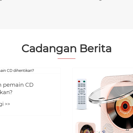
Cadangan Berita
h pemain CD
ikan?
gi >>