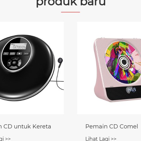
produk baru
 CD untuk Kereta
Pemain CD Comel
gi >>
Lihat Lagi >>