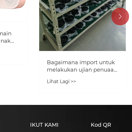

main
anak
an
Bagaimana import untuk
melakukan ujian penuaan
untuk pengeluaran
Lihat Lagi >>
pemain cd
IKUT KAMI
Kod QR