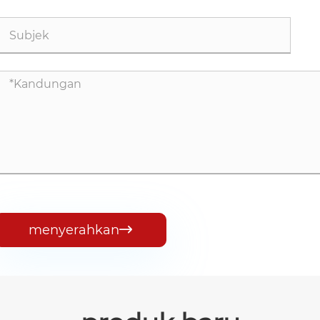
menyerahkan
