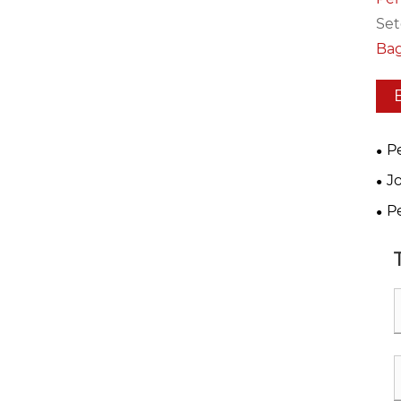
Set
Bag
P
Ho
J
Con
To
Pe