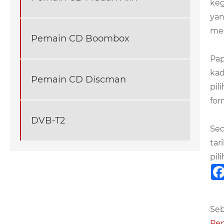
keg
ya
men
Pemain CD Boombox
Pap
kad
Pemain CD Discman
pil
for
DVB-T2
Sec
tar
pil
Seb
Pem