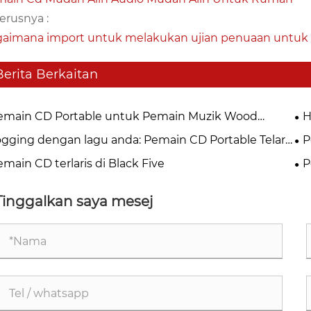
erusnya :
aimana import untuk melakukan ujian penuaan untuk
Berita Berkaitan
emain CD Portable untuk Pemain Muzik Wood
H
me FM Radio untuk HomeWired dan Remote
te
ogging dengan lagu anda: Pemain CD Portable Telar
P
trol-Walnut Brown
mbpire
Kr
main CD terlaris di Black Five
P
Tinggalkan saya mesej