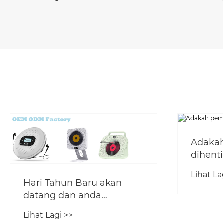
Adaka
dihent
Lihat La
Hari Tahun Baru akan
datang dan anda
bimbang tentang hadiah
Lihat Lagi >>
Tahun Baru？