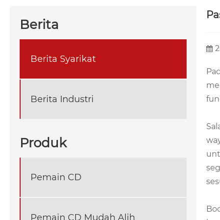
Pa
Berita
2
Berita Syarikat
Pad
men
Berita Industri
fun
Sal
Produk
way
unt
seg
Pemain CD
ses
Boo
Pemain CD Mudah Alih