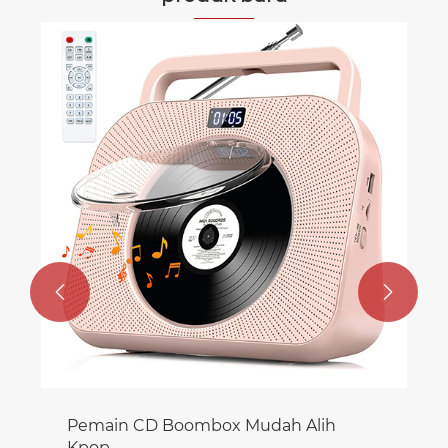


Pemain CD Boombox Mudah Alih
Kpop