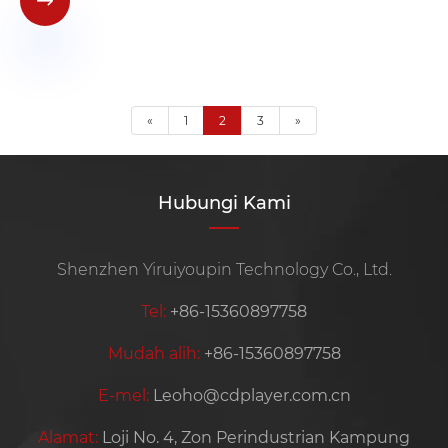

«
1
2
3
»
Hubungi Kami
Shenzhen Yiruiyoupin Technology Co., Ltd.
Tel:
+86-15360897758
Mudah alih:
+86-15360897758
E-mel:
Leoho@cdplayer.com.cn
Alamat:
Loji No. 4, Zon Perindustrian Kampung